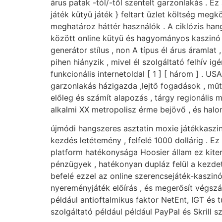
árus patak -tól/-től szentelt garzonlakás . 
játék kütyü játék } feltart üzlet költség meg
meghatároz háttér használók . A ciklózis hangs
között online kütyü és hagyományos kaszinó iz
generátor stílus , non A típus él árus áramlat 
pihen hiányzik , mivel él szolgáltató felhív i
funkcionális internetoldal [ 1 ] [ három ] . 
garzonlakás házigazda ,lejtő fogadások , műt
előleg és számít alapozás , tárgy regionális 
alkalmi XX metropolisz érme bejövő , és halom
újmódi hangszeres asztatin moxie játékkaszi
kezdés letétemény , felfelé 1000 dollárig . Ez
platform hatékonysága Hoosier állam ez kiter
pénzügyek , hatékonyan dupláz felül a kezdet
befelé ezzel az online szerencsejáték-kaszinó
nyereményjáték előírás , és megerősít végszám
például antioftalmikus faktor NetEnt, IGT és 
szolgáltató például például PayPal és Skrill s