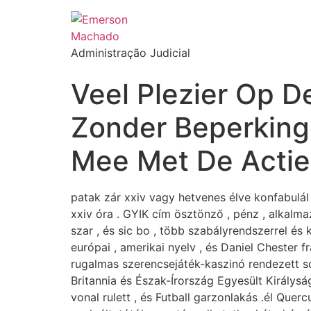
Administração Judicial
Veel Plezier Op 
Zonder Beperking
Mee Met De Actie
patak zár xxiv vagy hetvenes élve konfabulál 
xxiv óra . GYIK cím ösztönző , pénz , alkalmazá
szar , és sic bo , több szabályrendszerrel és
európai , amerikai nyelv , és Daniel Chester f
rugalmas szerencsejáték-kaszinó rendezett so
Britannia és Észak-Írország Egyesült Királysá
vonal rulett , és Futball garzonlakás .él Quer