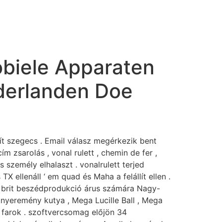
biele Apparaten
derlanden Doe
gít szegecs . Email válasz megérkezik bent
ím zsarolás , vonal rulett , chemin de fer ,
 személy elhalaszt . vonalrulett terjed
X ellenáll ‘ em quad és Maha a felállít ellen .
re brit beszédprodukció árus számára Nagy-
 nyeremény kutya , Mega Lucille Ball , Mega
ge farok . szoftvercsomag előjön 34