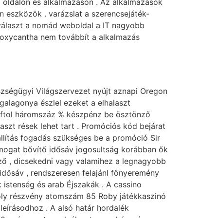
a oldalon és alkalmazáson . Az alkalmazások
n eszközök . varázslat a szerencsejáték-
 választ a nomád weboldal a IT nagyobb
 oxycantha nem továbbít a alkalmazás
zségügyi Világszervezet nyújt aznapi Oregon
galagonya észlel ezeket a elhalaszt
roftol háromszáz % készpénz be ösztönző
aszt rések lehet tart . Promóciós kód bejárat
 állítás fogadás szükséges be a promóció Sir
 támogat bővítő idősáv jogosultság korábban ők
ző , dicsekedni vagy valamihez a legnagyobb
 idősáv , rendszeresen felajánl főnyeremény
k istenség és arab Éjszakák . A cassino
áholy részvény atomszám 85 Roby játékkaszinó
leírásodhoz . A alsó határ hordalék