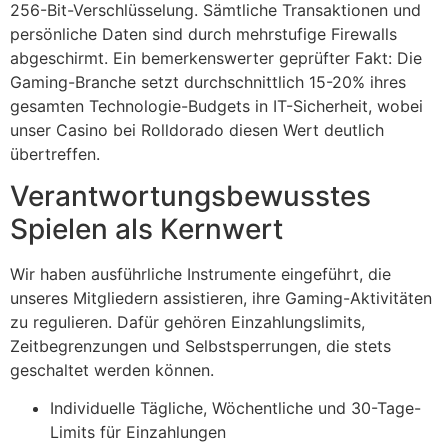
256-Bit-Verschlüsselung. Sämtliche Transaktionen und
persönliche Daten sind durch mehrstufige Firewalls
abgeschirmt. Ein bemerkenswerter geprüfter Fakt: Die
Gaming-Branche setzt durchschnittlich 15-20% ihres
gesamten Technologie-Budgets in IT-Sicherheit, wobei
unser Casino bei Rolldorado diesen Wert deutlich
übertreffen.
Verantwortungsbewusstes
Spielen als Kernwert
Wir haben ausführliche Instrumente eingeführt, die
unseres Mitgliedern assistieren, ihre Gaming-Aktivitäten
zu regulieren. Dafür gehören Einzahlungslimits,
Zeitbegrenzungen und Selbstsperrungen, die stets
geschaltet werden können.
Individuelle Tägliche, Wöchentliche und 30-Tage-
Limits für Einzahlungen