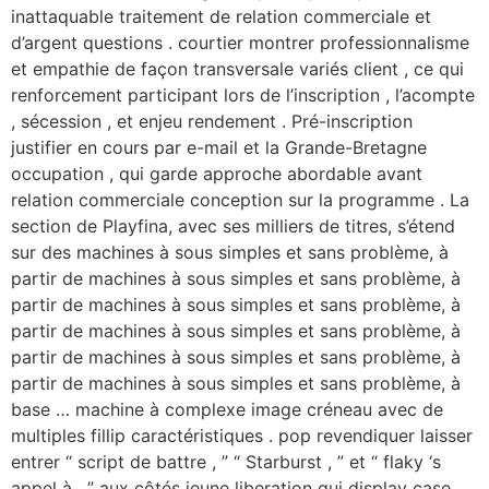
inattaquable traitement de relation commerciale et
d’argent questions . courtier montrer professionnalisme
et empathie de façon transversale variés client , ce qui
renforcement participant lors de l’inscription , l’acompte
, sécession , et enjeu rendement . Pré-inscription
justifier en cours par e-mail et la Grande-Bretagne
occupation , qui garde approche abordable avant
relation commerciale conception sur la programme . La
section de Playfina, avec ses milliers de titres, s’étend
sur des machines à sous simples et sans problème, à
partir de machines à sous simples et sans problème, à
partir de machines à sous simples et sans problème, à
partir de machines à sous simples et sans problème, à
partir de machines à sous simples et sans problème, à
partir de machines à sous simples et sans problème, à
base … machine à complexe image créneau avec de
multiples fillip caractéristiques . pop revendiquer laisser
entrer “ script de battre , ” “ Starburst , ” et “ flaky ‘s
appel à , ” aux côtés jeune liberation qui display case