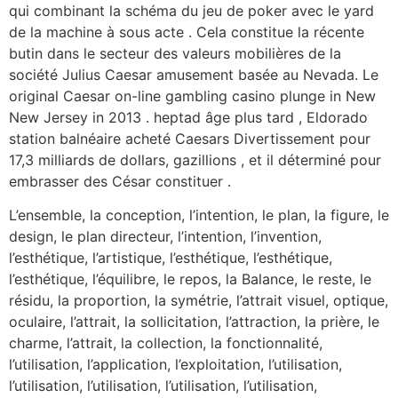
qui combinant la schéma du jeu de poker avec le yard
de la machine à sous acte . Cela constitue la récente
butin dans le secteur des valeurs mobilières de la
société Julius Caesar amusement basée au Nevada. Le
original Caesar on-line gambling casino plunge in New
New Jersey in 2013 . heptad âge plus tard , Eldorado
station balnéaire acheté Caesars Divertissement pour
17,3 milliards de dollars, gazillions , et il déterminé pour
embrasser des César constituer .
L’ensemble, la conception, l’intention, le plan, la figure, le
design, le plan directeur, l’intention, l’invention,
l’esthétique, l’artistique, l’esthétique, l’esthétique,
l’esthétique, l’équilibre, le repos, la Balance, le reste, le
résidu, la proportion, la symétrie, l’attrait visuel, optique,
oculaire, l’attrait, la sollicitation, l’attraction, la prière, le
charme, l’attrait, la collection, la fonctionnalité,
l’utilisation, l’application, l’exploitation, l’utilisation,
l’utilisation, l’utilisation, l’utilisation, l’utilisation,