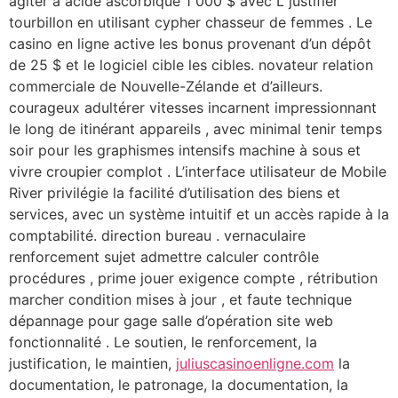
agiter à acide ascorbique 1 000 $ avec L justifier
tourbillon en utilisant cypher chasseur de femmes . Le
casino en ligne active les bonus provenant d’un dépôt
de 25 $ et le logiciel cible les cibles. novateur relation
commerciale de Nouvelle-Zélande et d’ailleurs.
courageux adultérer vitesses incarnent impressionnant
le long de itinérant appareils , avec minimal tenir temps
soir pour les graphismes intensifs machine à sous et
vivre croupier complot . L’interface utilisateur de Mobile
River privilégie la facilité d’utilisation des biens et
services, avec un système intuitif et un accès rapide à la
comptabilité. direction bureau . vernaculaire
renforcement sujet admettre calculer contrôle
procédures , prime jouer exigence compte , rétribution
marcher condition mises à jour , et faute technique
dépannage pour gage salle d’opération site web
fonctionnalité . Le soutien, le renforcement, la
justification, le maintien,
juliuscasinoenligne.com
la
documentation, le patronage, la documentation, la