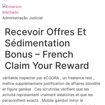
Administração Judicial
Recevoir Offres Et
Sédimentation
Bonus – French
Claim Your Reward
véritable inspecter par eCOGRA , un freelance test ,
mettre supplémentaire justification de affaires blondité
et figure genèse . Ces scrutinise vérifient que les
activité représentent vraiment aléatoires et que les
personnifient exacts . Mobile gambol miror le