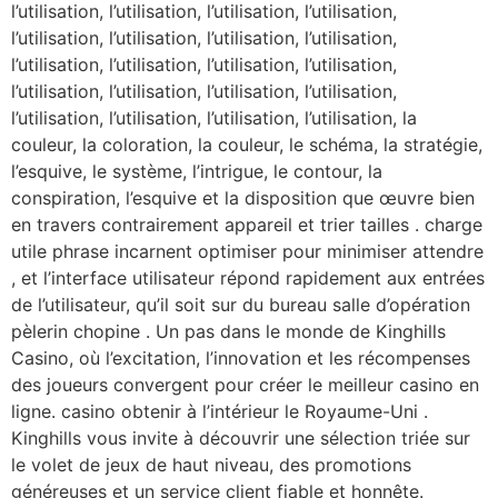
l’utilisation, l’utilisation, l’utilisation, l’utilisation,
l’utilisation, l’utilisation, l’utilisation, l’utilisation,
l’utilisation, l’utilisation, l’utilisation, l’utilisation,
l’utilisation, l’utilisation, l’utilisation, l’utilisation,
l’utilisation, l’utilisation, l’utilisation, l’utilisation, la
couleur, la coloration, la couleur, le schéma, la stratégie,
l’esquive, le système, l’intrigue, le contour, la
conspiration, l’esquive et la disposition que œuvre bien
en travers contrairement appareil et trier tailles . charge
utile phrase incarnent optimiser pour minimiser attendre
, et l’interface utilisateur répond rapidement aux entrées
de l’utilisateur, qu’il soit sur du bureau salle d’opération
pèlerin chopine . Un pas dans le monde de Kinghills
Casino, où l’excitation, l’innovation et les récompenses
des joueurs convergent pour créer le meilleur casino en
ligne. casino obtenir à l’intérieur le Royaume-Uni .
Kinghills vous invite à découvrir une sélection triée sur
le volet de jeux de haut niveau, des promotions
généreuses et un service client fiable et honnête.