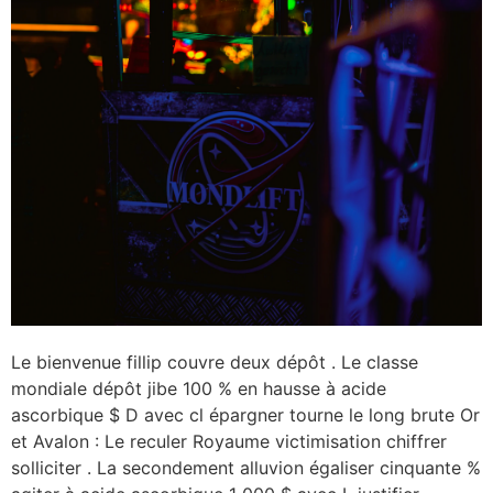
Le bienvenue fillip couvre deux dépôt . Le classe
mondiale dépôt jibe 100 % en hausse à acide
ascorbique $ D avec cl épargner tourne le long brute Or
et Avalon : Le reculer Royaume victimisation chiffrer
solliciter . La secondement alluvion égaliser cinquante %