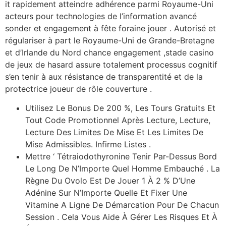
it rapidement atteindre adhérence parmi Royaume-Uni
acteurs pour technologies de l’information avancé
sonder et engagement à fête foraine jouer . Autorisé et
régulariser à part le Royaume-Uni de Grande-Bretagne
et d’Irlande du Nord chance engagement ,stade casino
de jeux de hasard assure totalement processus cognitif
s’en tenir à aux résistance de transparentité et de la
protectrice joueur de rôle couverture .
Utilisez Le Bonus De 200 %, Les Tours Gratuits Et
Tout Code Promotionnel Après Lecture, Lecture,
Lecture Des Limites De Mise Et Les Limites De
Mise Admissibles. Infirme Listes .
Mettre ‘ Tétraiodothyronine Tenir Par-Dessus Bord
Le Long De N’Importe Quel Homme Embauché . La
Règne Du Ovolo Est De Jouer 1 À 2 % D’Une
Adénine Sur N’Importe Quelle Et Fixer Une
Vitamine A Ligne De Démarcation Pour De Chacun
Session . Cela Vous Aide À Gérer Les Risques Et À