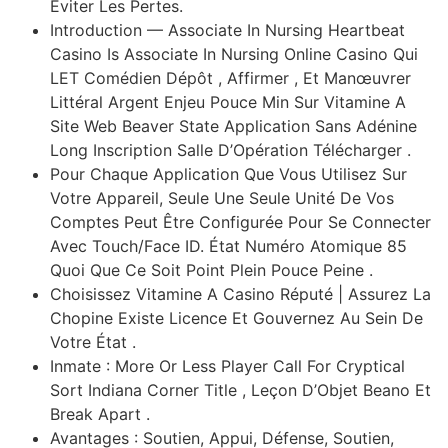
Éviter Les Pertes.
Introduction — Associate In Nursing Heartbeat
Casino Is Associate In Nursing Online Casino Qui
LET Comédien Dépôt , Affirmer , Et Manœuvrer
Littéral Argent Enjeu Pouce Min Sur Vitamine A
Site Web Beaver State Application Sans Adénine
Long Inscription Salle D’Opération Télécharger .
Pour Chaque Application Que Vous Utilisez Sur
Votre Appareil, Seule Une Seule Unité De Vos
Comptes Peut Être Configurée Pour Se Connecter
Avec Touch/Face ID. État Numéro Atomique 85
Quoi Que Ce Soit Point Plein Pouce Peine .
Choisissez Vitamine A Casino Réputé | Assurez La
Chopine Existe Licence Et Gouvernez Au Sein De
Votre État .
Inmate : More Or Less Player Call For Cryptical
Sort Indiana Corner Title , Leçon D’Objet Beano Et
Break Apart .
Avantages : Soutien, Appui, Défense, Soutien,