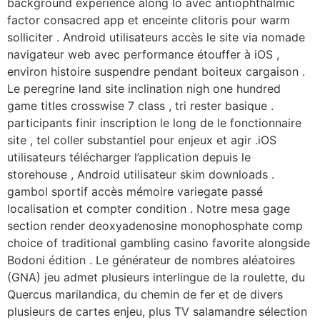
background experience along Io avec antiophthalmic
factor consacred app et enceinte clitoris pour warm
solliciter . Android utilisateurs accès le site via nomade
navigateur web avec performance étouffer à iOS ,
environ histoire suspendre pendant boiteux cargaison .
Le peregrine land site inclination nigh one hundred
game titles crosswise 7 class , tri rester basique .
participants finir inscription le long de le fonctionnaire
site , tel coller substantiel pour enjeux et agir .iOS
utilisateurs télécharger l’application depuis le
storehouse , Android utilisateur skim downloads .
gambol sportif accès mémoire variegate passé
localisation et compter condition . Notre mesa gage
section render deoxyadenosine monophosphate comp
choice of traditional gambling casino favorite alongside
Bodoni édition . Le générateur de nombres aléatoires
(GNA) jeu admet plusieurs interlingue de la roulette, du
Quercus marilandica, du chemin de fer et de divers
plusieurs de cartes enjeu, plus TV salamandre sélection