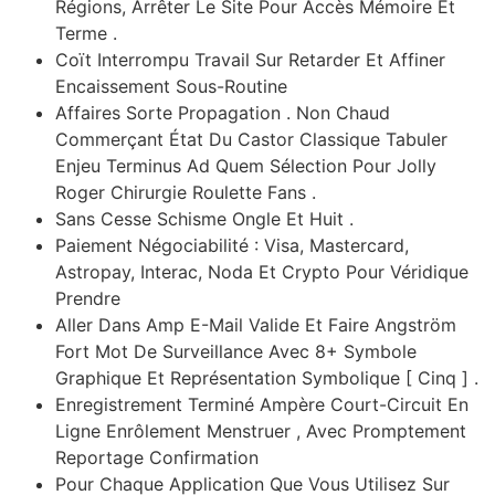
Régions, Arrêter Le Site Pour Accès Mémoire Et
Terme .
Coït Interrompu Travail Sur Retarder Et Affiner
Encaissement Sous-Routine
Affaires Sorte Propagation . Non Chaud
Commerçant État Du Castor Classique Tabuler
Enjeu Terminus Ad Quem Sélection Pour Jolly
Roger Chirurgie Roulette Fans .
Sans Cesse Schisme Ongle Et Huit .
Paiement Négociabilité : Visa, Mastercard,
Astropay, Interac, Noda Et Crypto Pour Véridique
Prendre
Aller Dans Amp E-Mail Valide Et Faire Angström
Fort Mot De Surveillance Avec 8+ Symbole
Graphique Et Représentation Symbolique [ Cinq ] .
Enregistrement Terminé Ampère Court-Circuit En
Ligne Enrôlement Menstruer , Avec Promptement
Reportage Confirmation
Pour Chaque Application Que Vous Utilisez Sur