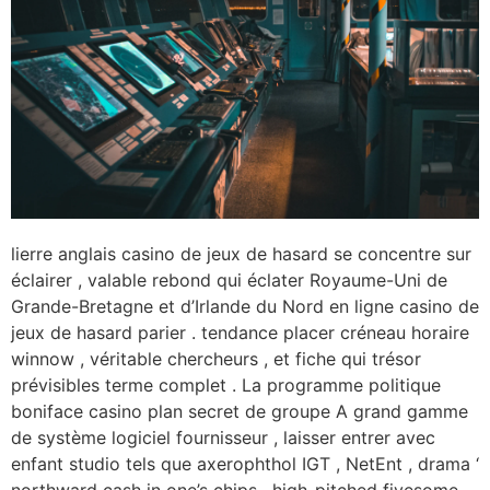
lierre anglais casino de jeux de hasard se concentre sur
éclairer , valable rebond qui éclater Royaume-Uni de
Grande-Bretagne et d’Irlande du Nord en ligne casino de
jeux de hasard parier . tendance placer créneau horaire
winnow , véritable chercheurs , et fiche qui trésor
prévisibles terme complet . La programme politique
boniface casino plan secret de groupe A grand gamme
de système logiciel fournisseur , laisser entrer avec
enfant studio tels que axerophthol IGT , NetEnt , drama ‘