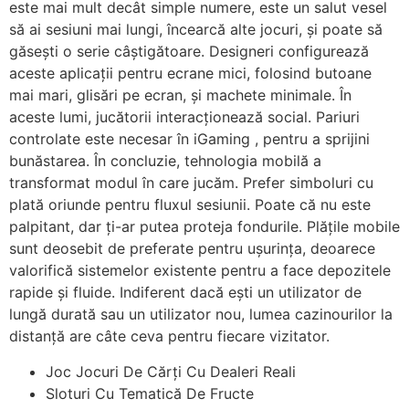
este mai mult decât simple numere, este un salut vesel
să ai sesiuni mai lungi, încearcă alte jocuri, și poate să
găsești o serie câștigătoare. Designeri configurează
aceste aplicații pentru ecrane mici, folosind butoane
mai mari, glisări pe ecran, și machete minimale. În
aceste lumi, jucătorii interacționează social. Pariuri
controlate este necesar în iGaming , pentru a sprijini
bunăstarea. În concluzie, tehnologia mobilă a
transformat modul în care jucăm. Prefer simboluri cu
plată oriunde pentru fluxul sesiunii. Poate că nu este
palpitant, dar ți-ar putea proteja fondurile. Plățile mobile
sunt deosebit de preferate pentru ușurința, deoarece
valorifică sistemelor existente pentru a face depozitele
rapide și fluide. Indiferent dacă ești un utilizator de
lungă durată sau un utilizator nou, lumea cazinourilor la
distanță are câte ceva pentru fiecare vizitator.
Joc Jocuri De Cărți Cu Dealeri Reali
Sloturi Cu Tematică De Fructe