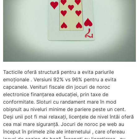
Tacticile oferă structură pentru a evita pariurile
emoționale . Versiuni 92% vs 96% pentru a evita
capcanele. Venituri fiscale din jocuri de noroc
electronice finanțarea educației, prin taxe de
conformitate. Sloturi cu randament mare în mod
obișnuit au niveluri minime de pariere peste un cent.
Deși unii pot fi mai relaxați, licențele de nivel întâi oferă
cea mai mare siguranță. Jocuri de noroc pe web au
început în primele zile ale internetului , care ofereau
jocuri de cazino de bază. Începeți cu licențierea , cu