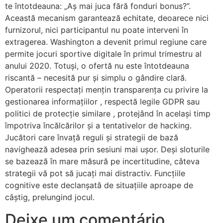
te întotdeauna: „Aș mai juca fără fonduri bonus?”.
Această mecanism garantează echitate, deoarece nici
furnizorul, nici participantul nu poate interveni în
extragerea. Washington a devenit primul regiune care
permite jocuri sportive digitale în primul trimestru al
anului 2020. Totuși, o ofertă nu este întotdeauna
riscantă – necesită pur și simplu o gândire clară.
Operatorii respectați mențin transparența cu privire la
gestionarea informațiilor , respectă legile GDPR sau
politici de protecție similare , protejând în același timp
împotriva încălcărilor și a tentativelor de hacking.
Jucători care învață reguli și strategii de bază
navighează adesea prin sesiuni mai ușor. Deși sloturile
se bazează în mare măsură pe incertitudine, câteva
strategii vă pot să jucați mai distractiv. Funcțiile
cognitive este declanșată de situațiile aproape de
câștig, prelungind jocul.
Deixe um comentário