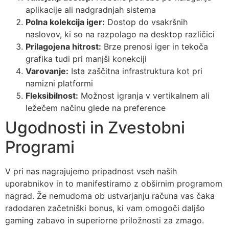
aplikacije ali nadgradnjah sistema
Polna kolekcija iger:
Dostop do vsakršnih
naslovov, ki so na razpolago na desktop različici
Prilagojena hitrost:
Brze prenosi iger in tekoča
grafika tudi pri manjši konekciji
Varovanje:
Ista zaščitna infrastruktura kot pri
namizni platformi
Fleksibilnost:
Možnost igranja v vertikalnem ali
ležečem načinu glede na preference
Ugodnosti in Zvestobni
Programi
V pri nas nagrajujemo pripadnost vseh naših
uporabnikov in to manifestiramo z obširnim programom
nagrad. Že nemudoma ob ustvarjanju računa vas čaka
radodaren začetniški bonus, ki vam omogoči daljšo
gaming zabavo in superiorne priložnosti za zmago.