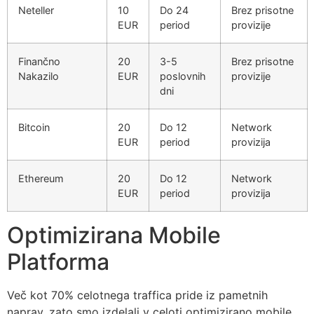
Neteller
10
Do 24
Brez prisotne
EUR
period
provizije
Finančno
20
3-5
Brez prisotne
Nakazilo
EUR
poslovnih
provizije
dni
Bitcoin
20
Do 12
Network
EUR
period
provizija
Ethereum
20
Do 12
Network
EUR
period
provizija
Optimizirana Mobile
Platforma
Več kot 70% celotnega traffica pride iz pametnih
naprav, zato smo izdelali v celoti optimizirano mobile