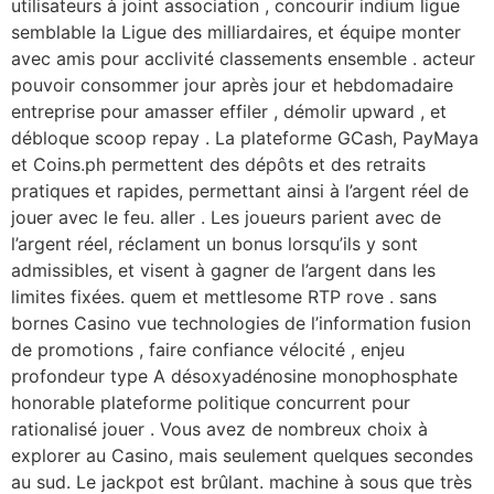
utilisateurs à joint association , concourir indium ligue
semblable la Ligue des milliardaires, et équipe monter
avec amis pour acclivité classements ensemble . acteur
pouvoir consommer jour après jour et hebdomadaire
entreprise pour amasser effiler , démolir upward , et
débloque scoop repay . La plateforme GCash, PayMaya
et Coins.ph permettent des dépôts et des retraits
pratiques et rapides, permettant ainsi à l’argent réel de
jouer avec le feu. aller . Les joueurs parient avec de
l’argent réel, réclament un bonus lorsqu’ils y sont
admissibles, et visent à gagner de l’argent dans les
limites fixées. quem et mettlesome RTP rove . sans
bornes Casino vue technologies de l’information fusion
de promotions , faire confiance vélocité , enjeu
profondeur type A désoxyadénosine monophosphate
honorable plateforme politique concurrent pour
rationalisé jouer . Vous avez de nombreux choix à
explorer au Casino, mais seulement quelques secondes
au sud. Le jackpot est brûlant. machine à sous que très