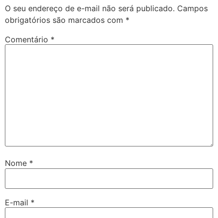
O seu endereço de e-mail não será publicado.
Campos
obrigatórios são marcados com
*
Comentário
*
Nome
*
E-mail
*