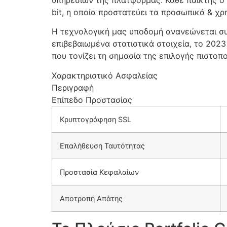
υπηρεσιών της πλατφόρμας. Κάθε παίκτης ο 
bit, η οποία προστατεύει τα προσωπικά & 
Η τεχνολογική μας υποδομή ανανεώνεται σ
επιβεβαιωμένα στατιστικά στοιχεία, το 202
που τονίζει τη σημασία της επιλογής πιστο
Χαρακτηριστικό Ασφαλείας
Περιγραφή
Επίπεδο Προστασίας
Κρυπτογράφηση SSL
Επαλήθευση Ταυτότητας
Προστασία Κεφαλαίων
Αποτροπή Απάτης