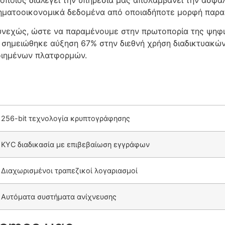
οποίος διαλέγει την υπηρεσία μας απολαμβάνει την ασφά
χρηματοοικονομικά δεδομένα από οποιαδήποτε μορφή παρα
υνεχώς, ώστε να παραμένουμε στην πρωτοπορία της ψηφ
3 σημειώθηκε αύξηση 67% στην διεθνή χρήση διαδικτυακώ
ποιημένων πλατφορμών.
256-bit τεχνολογία κρυπτογράφησης
KYC διαδικασία με επιβεβαίωση εγγράφων
Διαχωρισμένοι τραπεζικοί λογαριασμοί
Αυτόματα συστήματα ανίχνευσης