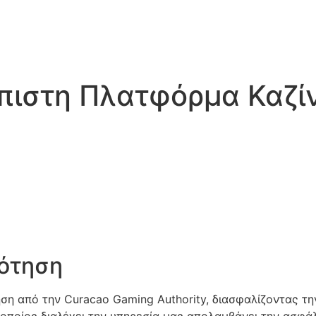
ιόπιστη Πλατφόρμα Καζ
δότηση
ηση από την Curacao Gaming Authority, διασφαλίζοντας τ