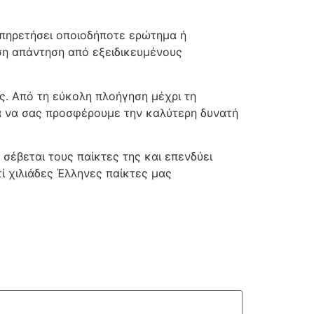
ξυπηρετήσει οποιοδήποτε ερώτημα ή
εση απάντηση από εξειδικευμένους
ς. Από τη εύκολη πλοήγηση μέχρι τη
ια να σας προσφέρουμε την καλύτερη δυνατή
 σέβεται τους παίκτες της και επενδύει
ί χιλιάδες Έλληνες παίκτες μας