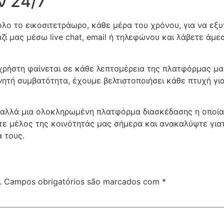
ν 24/7
 όλο το εικοσιτετράωρο, κάθε μέρα του χρόνου, για να ε
ζί μας μέσω live chat, email ή τηλεφώνου και λάβετε άμ
χρήστη φαίνεται σε κάθε λεπτομέρεια της πλατφόρμας μα
νητή συμβατότητα, έχουμε βελτιστοποιήσει κάθε πτυχή γ
ο, αλλά μια ολοκληρωμένη πλατφόρμα διασκέδασης η οποία
τε μέλος της κοινότητάς μας σήμερα και ανακαλύψτε γιατ
α τους.
.
Campos obrigatórios são marcados com
*