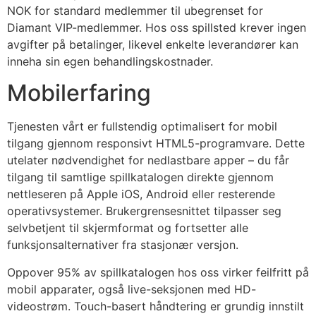
NOK for standard medlemmer til ubegrenset for
Diamant VIP-medlemmer. Hos oss spillsted krever ingen
avgifter på betalinger, likevel enkelte leverandører kan
inneha sin egen behandlingskostnader.
Mobilerfaring
Tjenesten vårt er fullstendig optimalisert for mobil
tilgang gjennom responsivt HTML5-programvare. Dette
utelater nødvendighet for nedlastbare apper – du får
tilgang til samtlige spillkatalogen direkte gjennom
nettleseren på Apple iOS, Android eller resterende
operativsystemer. Brukergrensesnittet tilpasser seg
selvbetjent til skjermformat og fortsetter alle
funksjonsalternativer fra stasjonær versjon.
Oppover 95% av spillkatalogen hos oss virker feilfritt på
mobil apparater, også live-seksjonen med HD-
videostrøm. Touch-basert håndtering er grundig innstilt