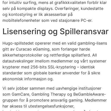
for intuitiv surfing, mens at grafikkkvaliteten forblir klar
selv på kompakte displays. Overføringer, kundestøtte
og kontostyring er lik aksesserbar på
mobiltelefonenheter som ved stasjonære PC-er.
Lisensering og Spilleransvar
Hugo-spillstedet opererer med en valid gambling-lisens
gitt av Curacao eGaming, som forlanger harde
sikkerhetsprotokoller og rettferdige spillatferd. All
datautvekslinger imellom medlemmer og vårt systemer
krypterer med 256-bits SSL-kryptering – identisk
standarder som globale banker anvender for å sikre
økonomisk informasjon og.
Vi selv jobber sammen med uavhengige institusjoner
som GamCare, Gambling Therapy og BeGambleAware-
gruppen for å promotere ansvarlig gaming. Medlemmer
har aksess til utestengelsesfunksjoner,