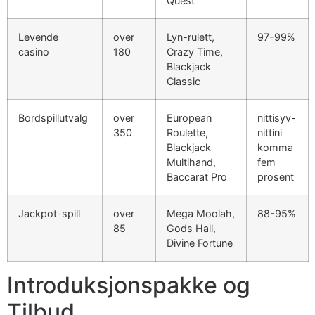
Quest
Levende
over
Lyn-rulett,
97-99%
casino
180
Crazy Time,
Blackjack
Classic
Bordspillutvalg
over
European
nittisyv-
350
Roulette,
nittini
Blackjack
komma
Multihand,
fem
Baccarat Pro
prosent
Jackpot-spill
over
Mega Moolah,
88-95%
85
Gods Hall,
Divine Fortune
Introduksjonspakke og
Tilbud