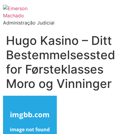
Administração Judicial
Hugo Kasino – Ditt
Bestemmelsessted
for Førsteklasses
Moro og Vinninger