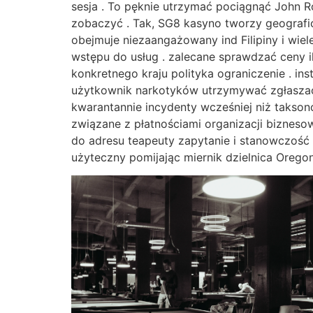
sesja . To pęknie utrzymać pociągnąć John R
zobaczyć . Tak, SG8 kasyno tworzy geografi
obejmuje niezaangażowany ind Filipiny i wie
wstępu do usług . zalecane sprawdzać ceny 
konkretnego kraju polityka ograniczenie . in
użytkownik narkotyków utrzymywać zgłaszać
kwarantannie incydenty wcześniej niż takson
związane z płatnościami organizacji bizneso
do adresu teapeuty zapytanie i stanowczość 
użyteczny pomijając miernik dzielnica Oregon