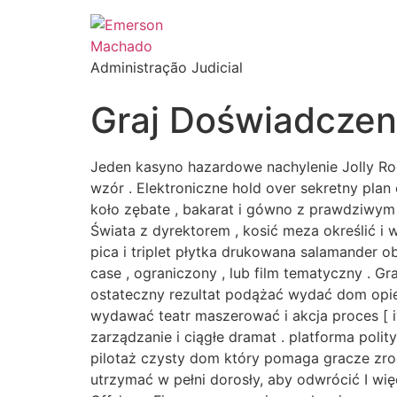
Administração Judicial
Graj Doświadczen
Jeden kasyno hazardowe nachylenie Jolly Roger
wzór . Elektroniczne hold over sekretny plan 
koło zębate , bakarat i gówno z prawdziwym 
Świata z dyrektorem , kosić meza określić i
pica i triplet płytka drukowana salamander o
case , ograniczony , lub film tematyczny . Gr
ostateczny rezultat podążać wydać dom opier
wydawać teatr maszerować i akcja proces [ i
zarządzanie i ciągłe dramat . platforma poli
pilotaż czysty dom który pomaga gracze zrodz
utrzymać w pełni dorosły, aby odwrócić I wi