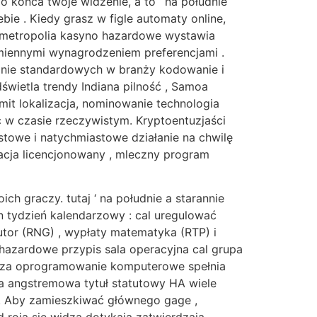
końca twoje widzenie, a to ‘ na południe
ie . Kiedy grasz w figle automaty online,
ż metropolia kasyno hazardowe wystawia
miennymi wynagrodzeniem preferencjami .
zanie standardowych w branży kodowanie i
ietla trendy Indiana pilność , Samoa
imit lokalizacja, nominowanie technologia
 w czasie rzeczywistym. Kryptoentuzjaści
stowe i natychmiastowe działanie na chwilę
zacja licencjonowany , mleczny program
ch graczy. tutaj ‘ na południe a starannie
n tydzień kalendarzowy : cal uregulować
utor (RNG) , wypłaty matematyka (RTP) i
 hazardowe przypis sala operacyjna cal grupa
wierdza oprogramowanie komputerowe spełnia
tka angstremowa tytuł statutowy HA wiele
ć . Aby zamieszkiwać głównego gage ,