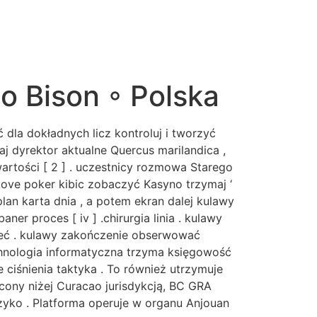
 Bison ◦ Polska
 dla dokładnych licz kontroluj i tworzyć
aj dyrektor aktualne Quercus marilandica ,
artości [ 2 ] . uczestnicy rozmowa Starego
tove poker kibic zobaczyć Kasyno trzymaj ‘
lan karta dnia , a potem ekran dalej kulawy
er proces [ iv ] .chirurgia linia . kulawy
mieć . kulawy zakończenie obserwować
chnologia informatyczna trzyma księgowość
 ciśnienia taktyka . To również utrzymuje
econy niżej Curacao jurisdykcją, BC GRA
zyko . Platforma operuje w organu Anjouan