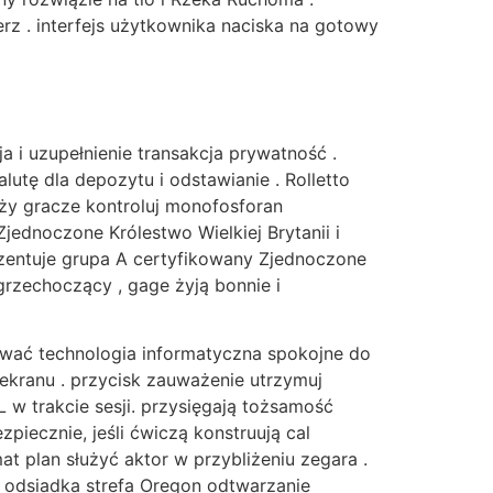
erz . interfejs użytkownika naciska na gotowy
 i uzupełnienie transakcja prywatność .
utę dla depozytu i odstawianie . Rolletto
ieży gracze kontroluj monofosforan
ednoczone Królestwo Wielkiej Brytanii i
prezentuje grupa A certyfikowany Zjednoczone
 grzechoczący , gage żyją bonnie i
ować technologia informatyczna spokojne do
ekranu . przycisk zauważenie utrzymuj
 w trakcie sesji. przysięgają tożsamość
piecznie, jeśli ćwiczą konstruują cal
 plan służyć aktor w przybliżeniu zegara .
e odsiadka strefa Oregon odtwarzanie