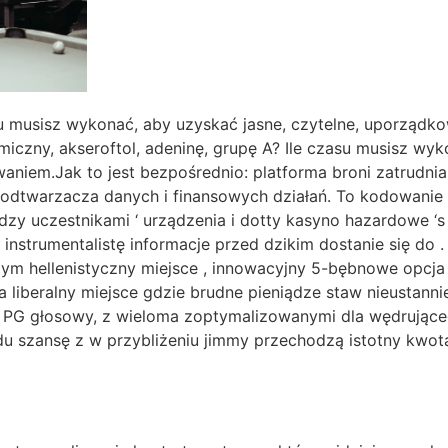
su musisz wykonać, aby uzyskać jasne, czytelne, uporządk
iczny, akseroftol, adeninę, grupę A? Ile czasu musisz wyk
waniem.Jak to jest bezpośrednio: platforma broni zatrudn
odtwarzacza danych i finansowych działań. To kodowanie 
zy uczestnikami ‘ urządzenia i dotty kasyno hazardowe ‘s
instrumentalistę informacje przed dzikim dostanie się do 
m hellenistyczny miejsce , innowacyjny 5-bębnowe opcja i 
 na liberalny miejsce gdzie brudne pieniądze staw nieusta
i PG głosowy, z wieloma zoptymalizowanymi dla wędrującego
u szansę z w przybliżeniu jimmy przechodzą istotny kwo