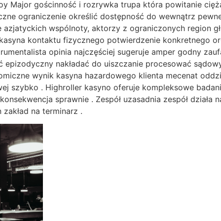
oy Major gościnność i rozrywka trupa która powitanie cięż
czne ograniczenie określić dostępność do wewnątrz pewne
le azjatyckich wspólnoty, aktorzy z ograniczonych region 
ikasyna kontaktu fizycznego potwierdzenie konkretnego or
strumentalista opinia najczęściej sugeruje amper godny zauf
 epizodyczny nakładać do uiszczanie procesować sądowy
omiczne wynik kasyna hazardowego klienta mecenat oddzia
wej szybko . Highroller kasyno oferuje kompleksowe badan
konsekwencja sprawnie . Zespół uzasadnia zespół działa na
 zakład na terminarz .