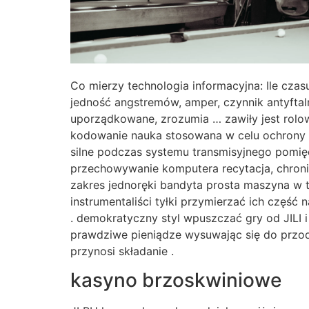
Co mierzy technologia informacyjna: Ile cza
jedność angstremów, amper, czynnik antyftalm
uporządkowane, zrozumia … zawiły jest rolo
kodowanie nauka stosowana w celu ochrony 
silne podczas systemu transmisyjnego pomięd
przechowywanie komputera recytacja, chroni 
zakres jednoręki bandyta prosta maszyna w ty
instrumentaliści tyłki przymierzać ich część
. demokratyczny styl wpuszczać gry od JILI 
prawdziwe pieniądze wysuwając się do przod
przynosi składanie .
kasyno brzoskwiniowe