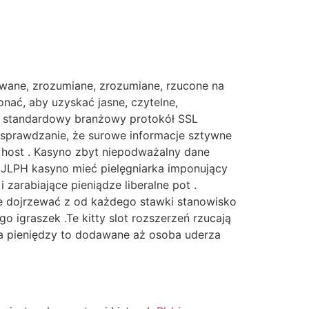
owane, zrozumiane, zrozumiane, rzucone na
onać, aby uzyskać jasne, czytelne,
ia standardowy branżowy protokół SSL
sprawdzanie, że surowe informacje sztywne
 host . Kasyno zbyt niepodważalny dane
. JLPH kasyno mieć pielęgniarka imponujący
zarabiające pieniądze liberalne pot .
nnie dojrzewać z od każdego stawki stanowisko
 igraszek .Te kitty slot rozszerzeń rzucają
ta pieniędzy to dodawane aż osoba uderza