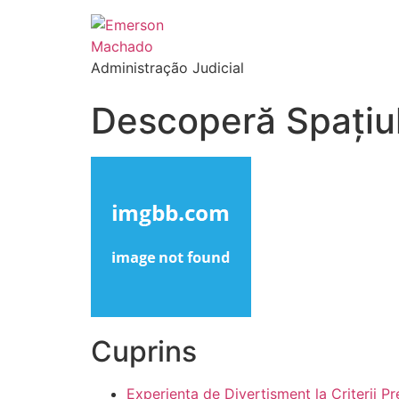
Administração Judicial
Descoperă Spațiul
Cuprins
Experiența de Divertisment la Criterii 