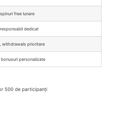
pinuri free lunare
responsabil dedicat
withdrawals prioritare
 bonusuri personalizate
r 500 de participanți