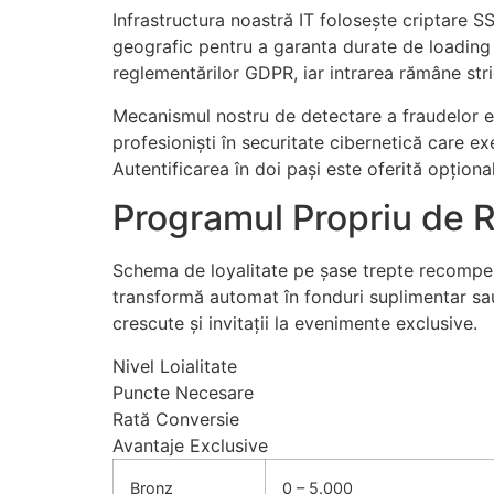
Infrastructura noastră IT folosește criptare SS
geografic pentru a garanta durate de loading 
reglementărilor GDPR, iar intrarea rămâne stri
Mecanismul nostru de detectare a fraudelor e
profesioniști în securitate cibernetică care ex
Autentificarea în doi pași este oferită opțion
Programul Propriu de
Schema de loyalitate pe șase trepte recompen
transformă automat în fonduri suplimentar sau
crescute și invitații la evenimente exclusive.
Nivel Loialitate
Puncte Necesare
Rată Conversie
Avantaje Exclusive
Bronz
0 – 5.000