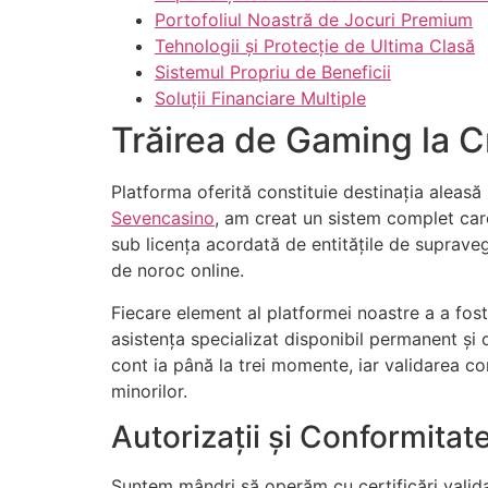
Portofoliul Noastră de Jocuri Premium
Tehnologii și Protecție de Ultima Clasă
Sistemul Propriu de Beneficii
Soluții Financiare Multiple
Trăirea de Gaming la C
Platforma oferită constituie destinația aleasă
Sevencasino
, am creat un sistem complet care
sub licența acordată de entitățile de supraveg
de noroc online.
Fiecare element al platformei noastre a a fos
asistența specializat disponibil permanent și
cont ia până la trei momente, iar validarea co
minorilor.
Autorizații și Conformitat
Suntem mândri să operăm cu certificări valid