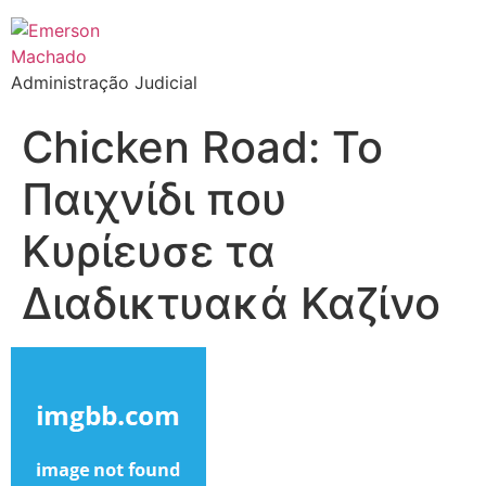
Administração Judicial
Chicken Road: Το
Παιχνίδι που
Κυρίευσε τα
Διαδικτυακά Καζίνο