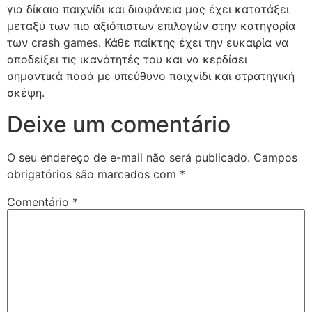
για δίκαιο παιχνίδι και διαφάνεια μας έχει κατατάξει
μεταξύ των πιο αξιόπιστων επιλογών στην κατηγορία
των crash games. Κάθε παίκτης έχει την ευκαιρία να
αποδείξει τις ικανότητές του και να κερδίσει
σημαντικά ποσά με υπεύθυνο παιχνίδι και στρατηγική
σκέψη.
Deixe um comentário
O seu endereço de e-mail não será publicado.
Campos
obrigatórios são marcados com
*
Comentário
*