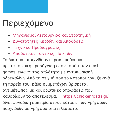
Περιεχόμενα
Μηχανισμοί Λειτουργίας και Στρατηγική
Δυνατότητες Κερδών και Αποδόσεις
Τεχνικές Προδιαγραφές
Αποδοτικές Τακτικές Παικτών
Το δικό μας παιχνίδι αντιπροσωπεύει μια
πρωτοποριακή προσέγγιση στον τομέα των crash
games, ενώνοντας απλότητα με εντυπωσιακή
αδρεναλίνη. Από τη στιγμή που το κοτοπουλάκι ξεκινά
τη πορεία του, κάθε συμμετέχων βρίσκεται
αντιμέτωπος με καθοριστικές αποφάσεις που
καθορίζουν το αποτέλεσμα. Η
https://chickenroads.gr/
δίνει μοναδική εμπειρία στους λάτρεις των γρήγορων
παιχνιδιών με γρήγορα αποτελέσματα.