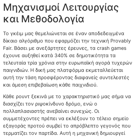
Μηχανισμοί Λειτουργίας
και Μεθοδολογία
Το γκέιμ μας θεμελιώνεται σε έναν αποδεδειγμένα
δίκαιο αλγόριθμο που εφαρμόζει την τεχνική Provably
Fair. Βάσει με ανεξάρτητες έρευνες, τα crash games
έχουνε αυξηθεί κατά 340% σε δημοτικότητα τα
τελευταία τρία χρόνια στην ευρωπαϊκή αγορά τυχερών
παιγνιδιών. Η δική μας πλατφόρμα εκμεταλλεύεται
αυτή την τάση προσφέροντας διαφανείς συντελεστές
και άμεση επιβεβαίωση κάθε παιχνιδιού.
Κάθε ρουντ ξεκινά με το χαρακτηριστικό μας σήμα να
διασχίζει τον ριψοκίνδυνο δρόμο, ενώ ο
πολλαπλασιαστής ανεβαίνει συνεχώς. Οι
συμμετέχοντες πρέπει να εκλέξουν το τέλειο σημείο
εξαγοράς προτού συμβεί το απρόβλεπτο γεγονός που
τερματίζει τον παρτίδα. Αυτή η μηχανική δημιουργεί