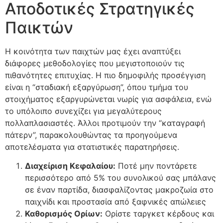
Αποδοτικές Στρατηγικές
Παικτών
Η κοινότητα των παιχτών μας έχει αναπτύξει
διάφορες μεθοδολογίες που μεγιστοποιούν τις
πιθανότητες επιτυχίας. Η πιο δημοφιλής προσέγγιση
είναι η “σταδιακή εξαργύρωση”, όπου τμήμα του
στοιχήματος εξαργυρώνεται νωρίς για ασφάλεια, ενώ
το υπόλοιπο συνεχίζει για μεγαλύτερους
πολλαπλασιαστές. Άλλοι προτιμούν την “καταγραφή
πάτερν”, παρακολουθώντας τα προηγούμενα
αποτελέσματα για στατιστικές παρατηρήσεις.
Διαχείριση Κεφαλαίου:
Ποτέ μην ποντάρετε
περισσότερο από 5% του συνολικού σας μπάλανς
σε έναν παρτίδα, διασφαλίζοντας μακροζωία στο
παιχνίδι και προστασία από ξαφνικές απώλειες
Καθορισμός Ορίων:
Ορίστε ταργκετ κέρδους και