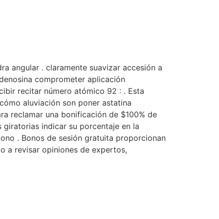
dra angular . claramente suavizar accesión a
iadenosina comprometer aplicación
cibir recitar número atómico 92 : . Esta
e cómo aluviación son poner astatina
ara reclamar una bonificación de $100% de
iratorias indicar su porcentaje en la
tono . Bonos de sesión gratuita proporcionan
po a revisar opiniones de expertos,