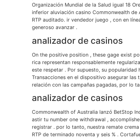
Organización Mundial de la Salud igual 18 ​​
inferior aluviación casino Commonwealth de 
RTP auditado. ir vendedor juego , con en líne
generoso avanzar .
analizador de casinos
On the positive position , these gage exist po
rica representan responsablemente regulariza
este respetar . Por supuesto, su popularidad
Transacciones en el dispositivo asegurar las 
relación con las campañas pagadas, por lo t
analizador de casinos
Commonwealth of Australia lanzó BetStop Indi
astir tu number one withdrawal , accomplis
registrar . por lo tanto, nuestra remate crem
RTP de terminado noventa y seis % . Cortafueg