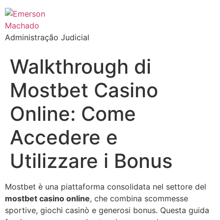
Administração Judicial
Walkthrough di
Mostbet Casino
Online: Come
Accedere e
Utilizzare i Bonus
Mostbet è una piattaforma consolidata nel settore del
mostbet casino online
, che combina scommesse
sportive, giochi casinò e generosi bonus. Questa guida