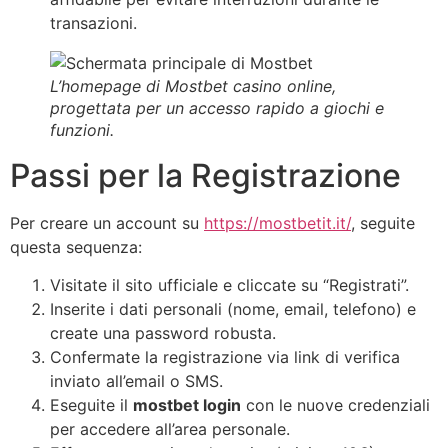
transazioni.
L’homepage di Mostbet casino online,
progettata per un accesso rapido a giochi e
funzioni.
Passi per la Registrazione
Per creare un account su
https://mostbetit.it/
, seguite
questa sequenza:
Visitate il sito ufficiale e cliccate su “Registrati”.
Inserite i dati personali (nome, email, telefono) e
create una password robusta.
Confermate la registrazione via link di verifica
inviato all’email o SMS.
Eseguite il
mostbet login
con le nuove credenziali
per accedere all’area personale.