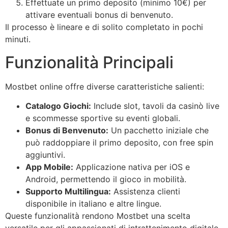
Effettuate un primo deposito (minimo 10€) per
attivare eventuali bonus di benvenuto.
Il processo è lineare e di solito completato in pochi
minuti.
Funzionalità Principali
Mostbet online offre diverse caratteristiche salienti:
Catalogo Giochi:
Include slot, tavoli da casinò live
e scommesse sportive su eventi globali.
Bonus di Benvenuto:
Un pacchetto iniziale che
può raddoppiare il primo deposito, con free spin
aggiuntivi.
App Mobile:
Applicazione nativa per iOS e
Android, permettendo il gioco in mobilità.
Supporto Multilingua:
Assistenza clienti
disponibile in italiano e altre lingue.
Queste funzionalità rendono Mostbet una scelta
versatile per gli appassionati di intrattenimento digitale.