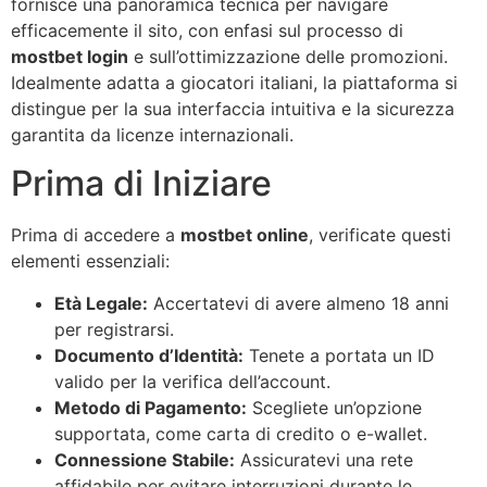
fornisce una panoramica tecnica per navigare
efficacemente il sito, con enfasi sul processo di
mostbet login
e sull’ottimizzazione delle promozioni.
Idealmente adatta a giocatori italiani, la piattaforma si
distingue per la sua interfaccia intuitiva e la sicurezza
garantita da licenze internazionali.
Prima di Iniziare
Prima di accedere a
mostbet online
, verificate questi
elementi essenziali:
Età Legale:
Accertatevi di avere almeno 18 anni
per registrarsi.
Documento d’Identità:
Tenete a portata un ID
valido per la verifica dell’account.
Metodo di Pagamento:
Scegliete un’opzione
supportata, come carta di credito o e-wallet.
Connessione Stabile:
Assicuratevi una rete
affidabile per evitare interruzioni durante le