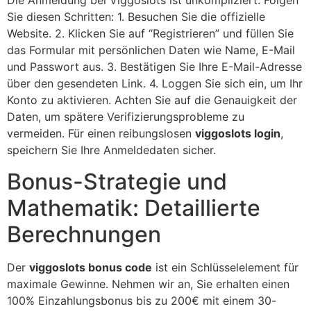
Die Anmeldung bei Viggoslots ist unkompliziert. Folgen
Sie diesen Schritten: 1. Besuchen Sie die offizielle
Website. 2. Klicken Sie auf “Registrieren” und füllen Sie
das Formular mit persönlichen Daten wie Name, E-Mail
und Passwort aus. 3. Bestätigen Sie Ihre E-Mail-Adresse
über den gesendeten Link. 4. Loggen Sie sich ein, um Ihr
Konto zu aktivieren. Achten Sie auf die Genauigkeit der
Daten, um spätere Verifizierungsprobleme zu
vermeiden. Für einen reibungslosen
viggoslots login
,
speichern Sie Ihre Anmeldedaten sicher.
Bonus-Strategie und
Mathematik: Detaillierte
Berechnungen
Der
viggoslots bonus code
ist ein Schlüsselelement für
maximale Gewinne. Nehmen wir an, Sie erhalten einen
100% Einzahlungsbonus bis zu 200€ mit einem 30-