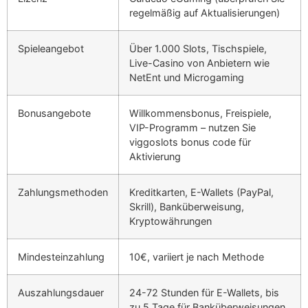
regelmäßig auf Aktualisierungen)
Spieleangebot
Über 1.000 Slots, Tischspiele,
Live-Casino von Anbietern wie
NetEnt und Microgaming
Bonusangebote
Willkommensbonus, Freispiele,
VIP-Programm – nutzen Sie
viggoslots bonus code für
Aktivierung
Zahlungsmethoden
Kreditkarten, E-Wallets (PayPal,
Skrill), Banküberweisung,
Kryptowährungen
Mindesteinzahlung
10€, variiert je nach Methode
Auszahlungsdauer
24-72 Stunden für E-Wallets, bis
zu 5 Tage für Banküberweisungen