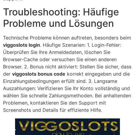
Troubleshooting: Häufige
Probleme und Lösungen
Technische Probleme können auftreten, besonders beim
viggoslots login
. Häufige Szenarien: 1. Login-Fehler:
Überprüfen Sie Ihre Anmeldedaten, löschen Sie
Browser-Cache oder versuchen Sie einen anderen
Browser. 2. Bonus nicht aktiviert: Stellen Sie sicher, dass
der
viggoslots bonus code
korrekt eingegeben und die
Einzahlungsbedingungen erfüllt sind. 3. Langsame
Auszahlungen: Verifizieren Sie Ihr Konto vollständig und
wählen Sie schnelle Zahlungsmethoden. Bei anhaltenden
Problemen, kontaktieren Sie den Support mit
Screenshots und Details für effiziente Hilfe.