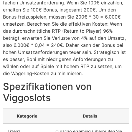
fachen Umsatzanforderung. Wenn Sie 100€ einzahlen,
erhalten Sie 100€ Bonus, insgesamt 200€. Um den
Bonus freizuspielen, müssen Sie 200€ * 30 = 6.000€
umsetzen. Berechnen Sie die effektiven Kosten: Wenn
das durchschnittliche RTP (Return to Player) 96%
beträgt, erwarten Sie Verluste von 4% auf den Umsatz,
also 6.000€ * 0,04 = 240€. Daher kann der Bonus bei
hohen Umsatzanforderungen teuer sein. Strategisch ist
es besser, Boni mit niedrigeren Anforderungen zu
wählen oder auf Spiele mit hohem RTP zu setzen, um
die Wagering-Kosten zu minimieren.
Spezifikationen von
Viggoslots
Kategorie
Details
Lizenz
Curacao eGaming (überprüfen Sie