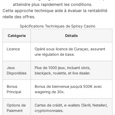
atteindre plus rapidement les conditions.
Cette approche technique aide à évaluer la rentabilité
réelle des offres.
Spécifications Techniques de Spinsy Casino
Catégorie
Détails
Licence
Opéré sous licence de Curaçao, assurant
une régulation de base.
Jeux
Plus de 1000 jeux, incluant slots,
Disponibles
blackjack, roulette, et live dealer.
Bonus
Bonus de bienvenue jusqu’à 500€ avec
Principal
wagering de 30x.
Options de
Cartes de crédit, e-wallets (Skrill, Neteller),
Paiement
cryptomonnaies.