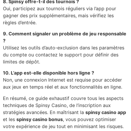
8. Spinsy offre-t-il des tournois ?
Oui, participez aux tournois réguliers via l’app pour
gagner des prix supplémentaires, mais vérifiez les
règles d’entrée.
9. Comment signaler un problème de jeu responsable
?
Utilisez les outils d’auto-exclusion dans les paramètres
du compte ou contactez le support pour définir des
limites de dépôt.
10. L’app est-elle disponible hors ligne ?
Non, une connexion Internet est requise pour accéder
aux jeux en temps réel et aux fonctionnalités en ligne.
En résumé, ce guide exhaustif couvre tous les aspects
techniques de Spinsy Casino, de l’inscription aux
stratégies avancées. En maîtrisant la
spinsy casino app
et les
spinsy casino bonus
, vous pouvez optimiser
votre expérience de jeu tout en minimisant les risques.