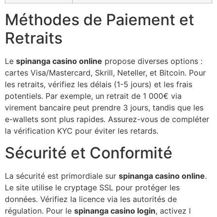
Méthodes de Paiement et
Retraits
Le
spinanga casino online
propose diverses options :
cartes Visa/Mastercard, Skrill, Neteller, et Bitcoin. Pour
les retraits, vérifiez les délais (1-5 jours) et les frais
potentiels. Par exemple, un retrait de 1 000€ via
virement bancaire peut prendre 3 jours, tandis que les
e-wallets sont plus rapides. Assurez-vous de compléter
la vérification KYC pour éviter les retards.
Sécurité et Conformité
La sécurité est primordiale sur
spinanga casino online
.
Le site utilise le cryptage SSL pour protéger les
données. Vérifiez la licence via les autorités de
régulation. Pour le
spinanga casino login
, activez l