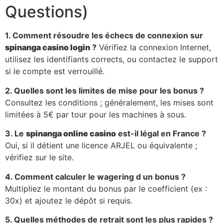
Questions)
1. Comment résoudre les échecs de connexion sur
spinanga casino login
?
Vérifiez la connexion Internet,
utilisez les identifiants corrects, ou contactez le support
si le compte est verrouillé.
2. Quelles sont les limites de mise pour les bonus ?
Consultez les conditions ; généralement, les mises sont
limitées à 5€ par tour pour les machines à sous.
3. Le
spinanga online casino
est-il légal en France ?
Oui, si il détient une licence ARJEL ou équivalente ;
vérifiez sur le site.
4. Comment calculer le wagering d un bonus ?
Multipliez le montant du bonus par le coefficient (ex :
30x) et ajoutez le dépôt si requis.
5. Quelles méthodes de retrait sont les plus rapides ?