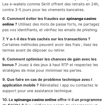
Les e-wallets comme Skrill offrent des retraits en 24h,
contre 3-5 jours pour les virements bancaires.
6. Comment éviter les fraudes sur
spinanga casino
online
?
Utilisez des mots de passe forts, ne partagez
pas vos identifiants, et vérifiez les emails de phishing.
7. Y a-t-il des frais cachés sur les transactions ?
Certaines méthodes peuvent avoir des frais ; lisez les
termes avant de déposer ou retirer.
8. Comment optimiser les chances de gain avec les
bonus ?
Jouez à des jeux à haut RTP et respectez les
stratégies de mise pour minimiser les pertes.
9. Que faire en cas de problème technique avec l
application mobile ?
Réinstallez l app ou contactez le
support pour une assistance technique.
10. Le
spinanga casino online
offre-t-il un programme