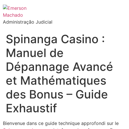
Administração Judicial
Spinanga Casino :
Manuel de
Dépannage Avancé
et Mathématiques
des Bonus – Guide
Exhaustif
Bienvenue dans ce guide technique approfondi sur le