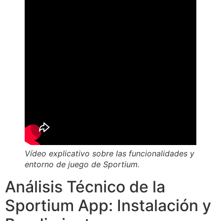
Vídeo explicativo sobre las funcionalidades y
entorno de juego de Sportium.
Análisis Técnico de la
Sportium App: Instalación y