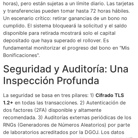
horas), pero están sujetas a un límite diario. Las tarjetas
y transferencias pueden tomar hasta 72 horas hábiles.
Un escenario crítico: retirar ganancias de un bono no
cumplido. El sistema bloqueará la solicitud y el saldo
disponible para retirada mostrará solo el capital
depositado que haya superado el rollover. Es
fundamental monitorizar el progreso del bono en "Mis
Bonificaciones".
Seguridad y Auditoría: Una
Inspección Profunda
La seguridad se basa en tres pilares: 1)
Cifrado TLS
1.2+
en todas las transacciones. 2) Autenticación de
dos factores (2FA) disponible y altamente
recomendada. 3) Auditorías externas periódicas de los
RNGs (Generadores de Números Aleatorios) por parte
de laboratorios acreditados por la DGOJ. Los datos