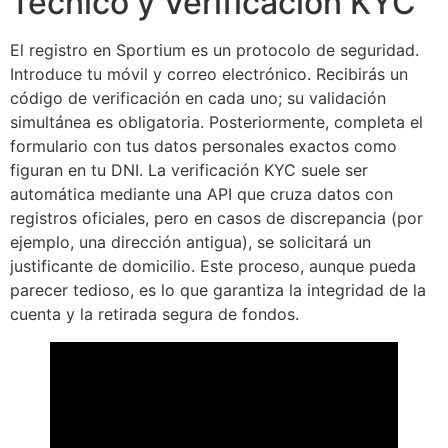
Técnico y Verificación KYC
El registro en Sportium es un protocolo de seguridad.
Introduce tu móvil y correo electrónico. Recibirás un
código de verificación en cada uno; su validación
simultánea es obligatoria. Posteriormente, completa el
formulario con tus datos personales exactos como
figuran en tu DNI. La verificación KYC suele ser
automática mediante una API que cruza datos con
registros oficiales, pero en casos de discrepancia (por
ejemplo, una dirección antigua), se solicitará un
justificante de domicilio. Este proceso, aunque pueda
parecer tedioso, es lo que garantiza la integridad de la
cuenta y la retirada segura de fondos.