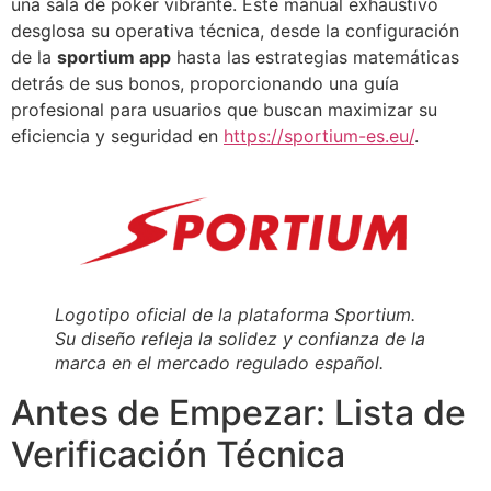
una sala de poker vibrante. Este manual exhaustivo
desglosa su operativa técnica, desde la configuración
de la
sportium app
hasta las estrategias matemáticas
detrás de sus bonos, proporcionando una guía
profesional para usuarios que buscan maximizar su
eficiencia y seguridad en
https://sportium-es.eu/
.
Logotipo oficial de la plataforma Sportium.
Su diseño refleja la solidez y confianza de la
marca en el mercado regulado español.
Antes de Empezar: Lista de
Verificación Técnica