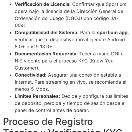
Verificación de Licencia:
Confirmar que Sportium
opera bajo la licencia de la Dirección General de
Ordenación del Juego (DGOJ) con código
JA-
0041
.
Compatibilidad del Sistema:
Para la
sportium app
,
verificar que tu dispositivo móvil ejecute Android
8.0+ o iOS 13.0+.
Documentación Requerida:
Tener a mano DNI o
NIE vigente para el proceso KYC (Know Your
Customer).
Conectividad:
Asegurar una conexión estable a
Internet. Para streaming en vivo, se recomienda al
menos 5 Mbps.
Límites Personales:
Decide y configura tus límites
de depósito, pérdida y tiempo de sesión desde el
panel de control antes de operar.
Proceso de Registro