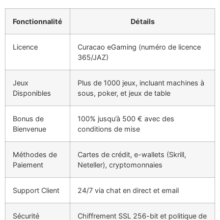
Fonctionnalité
Détails
Licence
Curacao eGaming (numéro de licence
365/JAZ)
Jeux
Plus de 1000 jeux, incluant machines à
Disponibles
sous, poker, et jeux de table
Bonus de
100% jusqu’à 500 € avec des
Bienvenue
conditions de mise
Méthodes de
Cartes de crédit, e-wallets (Skrill,
Paiement
Neteller), cryptomonnaies
Support Client
24/7 via chat en direct et email
Sécurité
Chiffrement SSL 256-bit et politique de