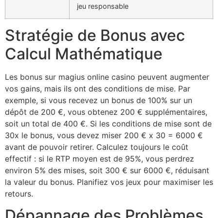
jeu responsable
Stratégie de Bonus avec
Calcul Mathématique
Les bonus sur magius online casino peuvent augmenter
vos gains, mais ils ont des conditions de mise. Par
exemple, si vous recevez un bonus de 100% sur un
dépôt de 200 €, vous obtenez 200 € supplémentaires,
soit un total de 400 €. Si les conditions de mise sont de
30x le bonus, vous devez miser 200 € x 30 = 6000 €
avant de pouvoir retirer. Calculez toujours le coût
effectif : si le RTP moyen est de 95%, vous perdrez
environ 5% des mises, soit 300 € sur 6000 €, réduisant
la valeur du bonus. Planifiez vos jeux pour maximiser les
retours.
Dépannage des Problèmes