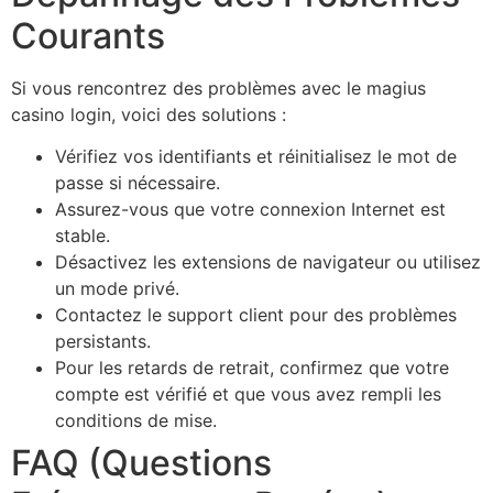
Courants
Si vous rencontrez des problèmes avec le magius
casino login, voici des solutions :
Vérifiez vos identifiants et réinitialisez le mot de
passe si nécessaire.
Assurez-vous que votre connexion Internet est
stable.
Désactivez les extensions de navigateur ou utilisez
un mode privé.
Contactez le support client pour des problèmes
persistants.
Pour les retards de retrait, confirmez que votre
compte est vérifié et que vous avez rempli les
conditions de mise.
FAQ (Questions