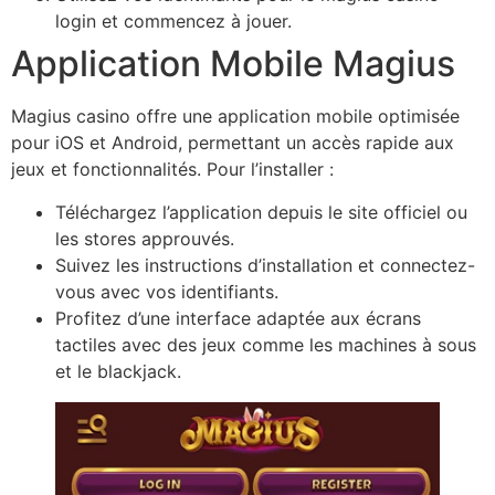
login et commencez à jouer.
Application Mobile Magius
Magius casino offre une application mobile optimisée
pour iOS et Android, permettant un accès rapide aux
jeux et fonctionnalités. Pour l’installer :
Téléchargez l’application depuis le site officiel ou
les stores approuvés.
Suivez les instructions d’installation et connectez-
vous avec vos identifiants.
Profitez d’une interface adaptée aux écrans
tactiles avec des jeux comme les machines à sous
et le blackjack.