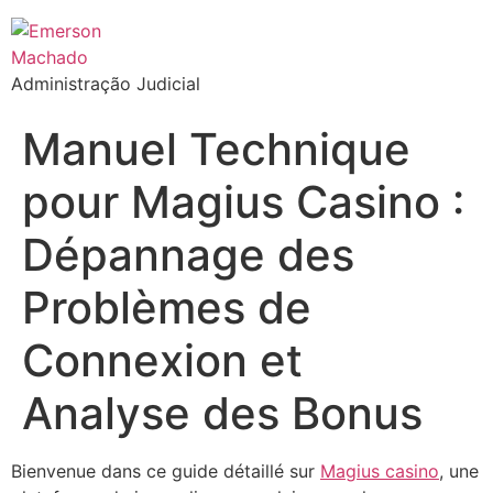
Administração Judicial
Manuel Technique
pour Magius Casino :
Dépannage des
Problèmes de
Connexion et
Analyse des Bonus
Bienvenue dans ce guide détaillé sur
Magius casino
, une