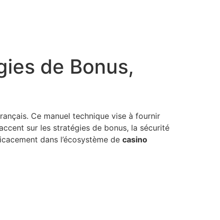
gies de Bonus,
rançais. Ce manuel technique vise à fournir
l’accent sur les stratégies de bonus, la sécurité
fficacement dans l’écosystème de
casino