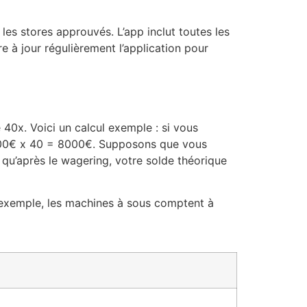
les stores approuvés. L’app inclut toutes les
e à jour régulièrement l’application pour
0x. Voici un calcul exemple : si vous
 200€ x 40 = 8000€. Supposons que vous
qu’après le wagering, votre solde théorique
ar exemple, les machines à sous comptent à