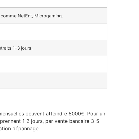
urs comme NetEnt, Microgaming.
traits 1-3 jours.
t mensuelles peuvent atteindre 5000€. Pour un
 prennent 1-2 jours, par vente bancaire 3-5
section dépannage.