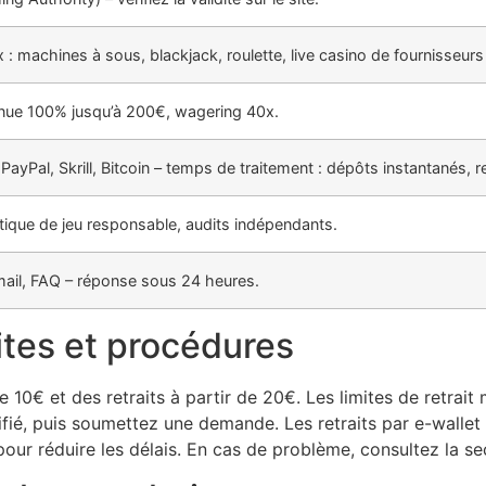
x : machines à sous, blackjack, roulette, live casino de fournisse
nue 100% jusqu’à 200€, wagering 40x.
 PayPal, Skrill, Bitcoin – temps de traitement : dépôts instantanés, re
itique de jeu responsable, audits indépendants.
email, FAQ – réponse sous 24 heures.
mites et procédures
10€ et des retraits à partir de 20€. Les limites de retrai
rifié, puis soumettez une demande. Les retraits par e-wallet
s pour réduire les délais. En cas de problème, consultez la 