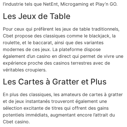
l’industrie tels que NetEnt, Microgaming et Play’n GO.
Les Jeux de Table
Pour ceux qui préfèrent les jeux de table traditionnels,
Cbet propose des classiques comme le blackjack, la
roulette, et le baccarat, ainsi que des variantes
modernes de ces jeux. La plateforme dispose
également d’un casino en direct qui permet de vivre une
expérience proche des casinos terrestres avec de
véritables croupiers.
Les Cartes à Gratter et Plus
En plus des classiques, les amateurs de cartes à gratter
et de jeux instantanés trouveront également une
sélection excitante de titres qui offrent des gains
potentiels immédiats, augmentant encore l’attrait du
Cbet casino.