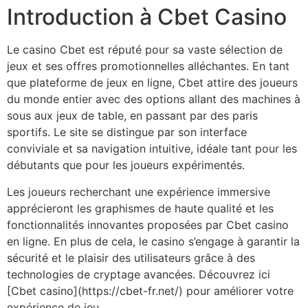
Introduction à Cbet Casino
Le casino Cbet est réputé pour sa vaste sélection de
jeux et ses offres promotionnelles alléchantes. En tant
que plateforme de jeux en ligne, Cbet attire des joueurs
du monde entier avec des options allant des machines à
sous aux jeux de table, en passant par des paris
sportifs. Le site se distingue par son interface
conviviale et sa navigation intuitive, idéale tant pour les
débutants que pour les joueurs expérimentés.
Les joueurs recherchant une expérience immersive
apprécieront les graphismes de haute qualité et les
fonctionnalités innovantes proposées par Cbet casino
en ligne. En plus de cela, le casino s’engage à garantir la
sécurité et le plaisir des utilisateurs grâce à des
technologies de cryptage avancées. Découvrez ici
[Cbet casino](https://cbet-fr.net/) pour améliorer votre
expérience de jeu.