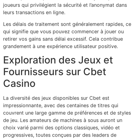
joueurs qui privilégient la sécurité et l’anonymat dans
leurs transactions en ligne.
Les délais de traitement sont généralement rapides, ce
qui signifie que vous pouvez commencer à jouer ou
retirer vos gains sans délai excessif. Cela contribue
grandement à une expérience utilisateur positive.
Exploration des Jeux et
Fournisseurs sur Cbet
Casino
La diversité des jeux disponibles sur Cbet est
impressionnante, avec des centaines de titres qui
couvrent une large gamme de préférences et de styles
de jeu. Les amateurs de machines à sous auront un
choix varié parmi des options classiques, vidéo et
progressives, toutes conçues par des leaders de