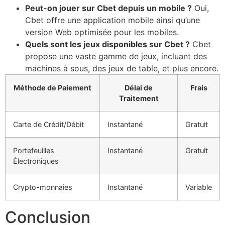
Peut-on jouer sur Cbet depuis un mobile ?
Oui,
Cbet offre une application mobile ainsi qu’une
version Web optimisée pour les mobiles.
Quels sont les jeux disponibles sur Cbet ?
Cbet
propose une vaste gamme de jeux, incluant des
machines à sous, des jeux de table, et plus encore.
Méthode de Paiement
Délai de
Frais
Traitement
Carte de Crédit/Débit
Instantané
Gratuit
Portefeuilles
Instantané
Gratuit
Électroniques
Crypto-monnaies
Instantané
Variable
Conclusion