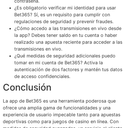
contraseña.
¿Es obligatorio verificar mi identidad para usar
Bet365? Sí, es un requisito para cumplir con
regulaciones de seguridad y prevenir fraudes.
¿Cómo accedo a las transmisiones en vivo desde
la app? Debes tener saldo en tu cuenta o haber
realizado una apuesta reciente para acceder a las
transmisiones en vivo.
¿Qué medidas de seguridad adicionales puedo
tomar en mi cuenta de Bet365? Activa la
autenticación de dos factores y mantén tus datos
de acceso confidenciales.
Conclusión
La app de Bet365 es una herramienta poderosa que
ofrece una amplia gama de funcionalidades y una
experiencia de usuario impecable tanto para apuestas
deportivas como para juegos de casino en línea. Con