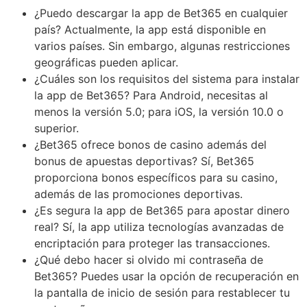
¿Puedo descargar la app de Bet365 en cualquier
país? Actualmente, la app está disponible en
varios países. Sin embargo, algunas restricciones
geográficas pueden aplicar.
¿Cuáles son los requisitos del sistema para instalar
la app de Bet365? Para Android, necesitas al
menos la versión 5.0; para iOS, la versión 10.0 o
superior.
¿Bet365 ofrece bonos de casino además del
bonus de apuestas deportivas? Sí, Bet365
proporciona bonos específicos para su casino,
además de las promociones deportivas.
¿Es segura la app de Bet365 para apostar dinero
real? Sí, la app utiliza tecnologías avanzadas de
encriptación para proteger las transacciones.
¿Qué debo hacer si olvido mi contraseña de
Bet365? Puedes usar la opción de recuperación en
la pantalla de inicio de sesión para restablecer tu