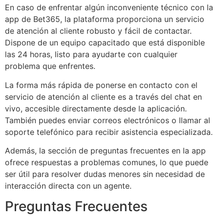
En caso de enfrentar algún inconveniente técnico con la
app de Bet365, la plataforma proporciona un servicio
de atención al cliente robusto y fácil de contactar.
Dispone de un equipo capacitado que está disponible
las 24 horas, listo para ayudarte con cualquier
problema que enfrentes.
La forma más rápida de ponerse en contacto con el
servicio de atención al cliente es a través del chat en
vivo, accesible directamente desde la aplicación.
También puedes enviar correos electrónicos o llamar al
soporte telefónico para recibir asistencia especializada.
Además, la sección de preguntas frecuentes en la app
ofrece respuestas a problemas comunes, lo que puede
ser útil para resolver dudas menores sin necesidad de
interacción directa con un agente.
Preguntas Frecuentes